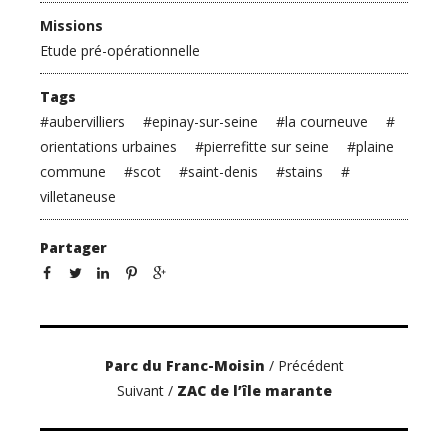
Missions
Etude pré-opérationnelle
Tags
#
aubervilliers
#
epinay-sur-seine
#
la courneuve
#
orientations urbaines
#
pierrefitte sur seine
#
plaine
commune
#
scot
#
saint-denis
#
stains
#
villetaneuse
Partager
Parc du Franc-Moisin
/ Précédent
Suivant /
ZAC de l’île marante