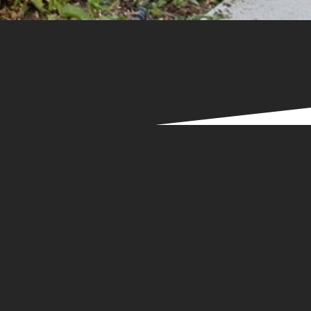
Parcourir les tags:
pantin
Parc Diderot